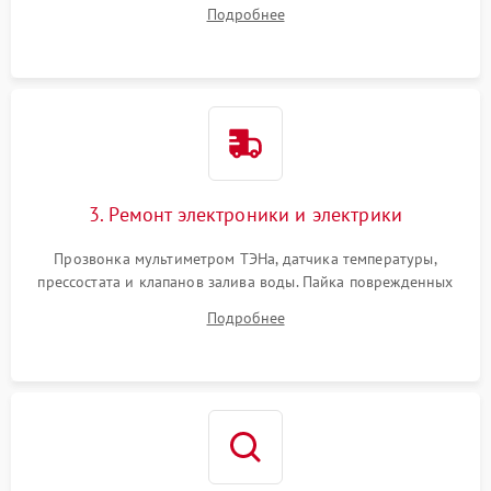
амортизаторов. Проверка подшипников барабана и
Подробнее
крестовины на износ, а манжеты люка на разрывы.
3. Ремонт электроники и электрики
Прозвонка мультиметром ТЭНа, датчика температуры,
прессостата и клапанов залива воды. Пайка поврежденных
дорожек или замена симисторов на плате управления.
Подробнее
Восстановление целостности проводки и контактов.