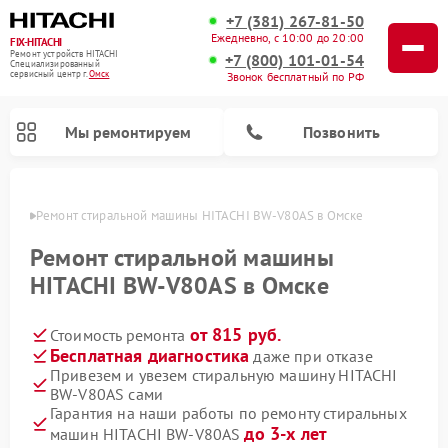
+7 (381) 267-81-50
Ежедневно, с 10:00 до 20:00
FIX-HITACHI
Ремонт устройств HITACHI
+7 (800) 101-01-54
Специализированный
cервисный центр г.
Омск
Звонок бесплатный по РФ
Мы ремонтируем
Позвонить
Омске
Ремонт стиральной машины HITACHI BW-V80AS в Омске
Ремонт стиральной машины
HITACHI BW-V80AS в Омске
от 815 руб.
Стоимость ремонта
Бесплатная диагностика
даже при отказе
Привезем и увезем стиральную машину HITACHI
BW-V80AS сами
Ремонт кондиционеров HITACHI
Ремонт снегоуборщиков HITACHI
Ремонт водонагревателей HITACHI
Ремонт систем хранения данных HITACHI
Ремонт морозильных камер HITACHI
Ремонт сушильных машин HITACHI
Ремонт варочных панелей HITACHI
Ремонт посудомоечных машин HITACHI
Гарантия на наши работы по ремонту стиральных
до 3-х лет
машин HITACHI BW-V80AS