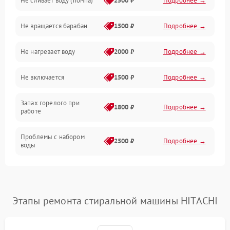
Не сливает воду (помпа)
2500 ₽
Подробнее →
Водоснабжение
Не вращается барабан
1500 ₽
Подробнее →
Слив
Не нагревает воду
2000 ₽
Подробнее →
Программное обеспечение
Не включается
1500 ₽
Подробнее →
Запах горелого при
1800 ₽
Подробнее →
работе
Проблемы с набором
2500 ₽
Подробнее →
воды
Замена ТЭНа
2200 ₽
Подробнее →
Замена платы управления
2200 ₽
Подробнее →
Этапы ремонта стиральной машины HITACHI