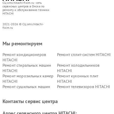
СЦ oms.hitachi-fixim.ru - сеть
сервисных центров в Омске по
ремонту и обслуживанию техники
HITACHI
2021-2026 © СЦ oms.hitachi-
fixim.ru
Мы ремонтируем
Ремонт кондиционеров
Ремонт сплит-систем HITACHI
HITACHI
Ремонт стиральных машин
Ремонт холодильников
HITACHI
HITACHI
Ремонт морозильных камер
Ремонт кухонных плит
HITACHI
HITACHI
Ремонт сушильных машин
Ремонт телевизоров HITACHI
HITACHI
Ремонт систем хранения
Ремонт снегоуборщиков
Контакты сервис центра
данных HITACHI
HITACHI
Ремонт варочных панелей
Ремонт водонагревателей
Адрес сервисного центра HITACHI:
HITACHI
HITACHI