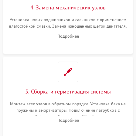
4. Замена механических узлов
Установка новых подшипников и сальников с применением
влагостойкой смазки. Замена изношенных щеток двигателя,
порванного ремня привода, неисправного сливного насоса
Подробнее
или поврежденной резиновой манжеты.
5. Сборка и герметизация системы
Монтаж всех узлов в обратном порядке. Установка бака на
пружины и амортизаторы. Подключение патрубков с
надежной фиксацией хомутами. Обработка стыков
Подробнее
герметиком для предотвращения возможных протечек воды.