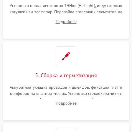
Установка новых ленточных ТЭНов (Hi-Light), индукторных
катушек или термопар. Перепайка сгоревших элементов на
плате управления, восстановление токопроводящих
Подробнее
дорожек. Очистка контактов и замена поврежденной
проводки.
5. Сборка и герметизация
Аккуратная укладка проводов и шлейфов, фиксация плат и
конфорок на штатных местах. Установка стеклокерамики с
проверкой равномерности зазоров. Нанесение
Подробнее
термостойкого герметика или укладка уплотнительной
ленты по контуру.