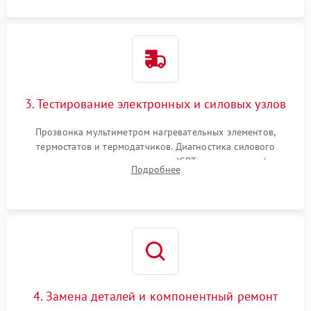
3. Тестирование электронных и силовых узлов
Прозвонка мультиметром нагревательных элементов,
термостатов и термодатчиков. Диагностика силового
модуля, реле, диодных мостов и IGBT-транзисторов (для
Подробнее
индукции). Проверка кранов и газ-контроля (для газовых
панелей).
4. Замена деталей и компонентный ремонт