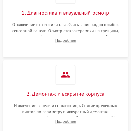
1. Диагностика и визуальный осмотр
Отключение от сети или газа. Считывание кодов ошибок
сенсорной панели. Осмотр стеклокерамики на трещины,
проверка конфорок на равномерность нагрева. Опрос
Подробнее
клиента о симптомах (не включается, не видит посуду,
щелкает).
2. Демонтаж и вскрытие корпуса
Извлечение панели из столешницы. Снятие крепежных
винтов по периметру и аккуратный демонтаж
стеклокерамической поверхности. Отсоединение шлейфов
Подробнее
сенсорного блока для доступа к силовым платам, катушкам
или ТЭНам.