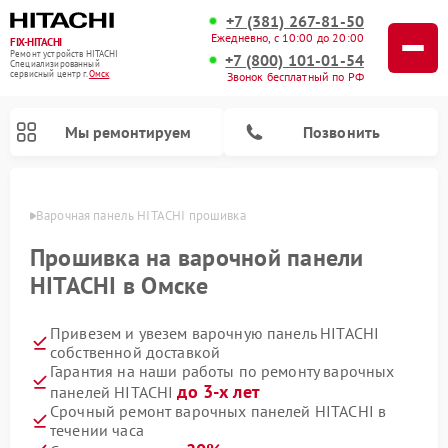
+7 (381) 267-81-50
Ежедневно, с 10:00 до 20:00
FIX-HITACHI
Ремонт устройств HITACHI
+7 (800) 101-01-54
Специализированный
cервисный центр г.
Омск
Звонок бесплатный по РФ
Мы ремонтируем
Позвонить
Омске
Варочная панель HITACHI прошивка
Прошивка на варочной панели
HITACHI в Омске
Привезем и увезем варочную панель HITACHI
собственной доставкой
Гарантия на наши работы по ремонту варочных
до 3-х лет
панелей HITACHI
Ремонт систем хранения данных HITACHI
Ремонт кондиционеров HITACHI
Ремонт стиральных машин HITACHI
Ремонт морозильных камер HITACHI
Ремонт сушильных машин HITACHI
Ремонт водонагревателей HITACHI
Ремонт снегоуборщиков HITACHI
Ремонт посудомоечных машин HITACHI
Срочный ремонт варочных панелей HITACHI в
течении часа