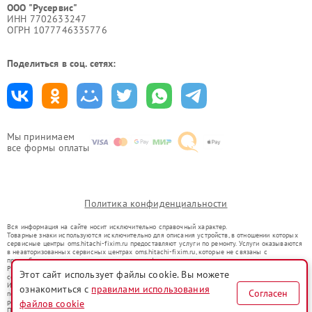
ООО "Русервис"
ИНН 7702633247
ОГРН 1077746335776
Поделиться в соц. сетях:
Мы принимаем
все формы оплаты
Политика конфиденциальности
Вся информация на сайте носит исключительно справочный характер.
Товарные знаки используются исключительно для описания устройств, в отношении которых
сервисные центры oms.hitachi-fixim.ru предоставляют услуги по ремонту. Услуги оказываются
в неавторизованных сервисных центрах oms.hitachi-fixim.ru, которые не связаны с
правообладателями товарных знаков или их официальными представителями.
Ремонт осуществляется для устройств, уже введенных в гражданский оборот в соответствии
Этот сайт использует файлы cookie. Вы можете
со статьей 1487 ГК РФ.
Использование товарных знаков не преследует цели индивидуализации услуг или введения
ознакомиться с
правилами использования
Согласен
потребителей в заблуждение, а служит для информирования о предоставляемых услугах по
файлов cookie
ремонту техники указанных брендов.
Представленная на сайте информация не является публичной офертой, определяемой