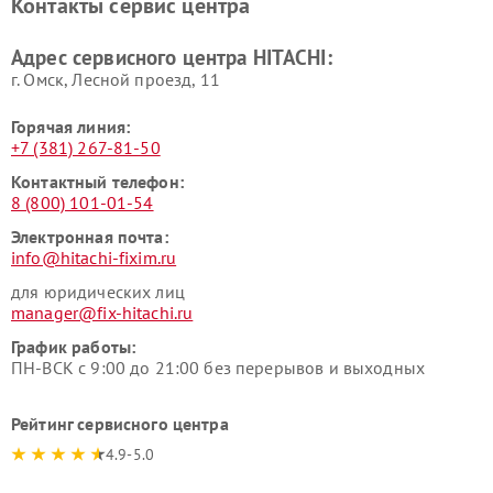
Контакты сервис центра
данных HITACHI
HITACHI
Ремонт варочных панелей
Ремонт водонагревателей
Адрес сервисного центра HITACHI:
HITACHI
HITACHI
г. Омск, ​Лесной проезд, 11
Горячая линия:
+7 (381) 267-81-50
Контактный телефон:
8 (800) 101-01-54
Электронная почта:
info@hitachi-fixim.ru
для юридических лиц
manager@fix-hitachi.ru
График работы:
ПН-ВСК с 9:00 до 21:00 без перерывов и выходных
Рейтинг сервисного центра
4.9-5.0